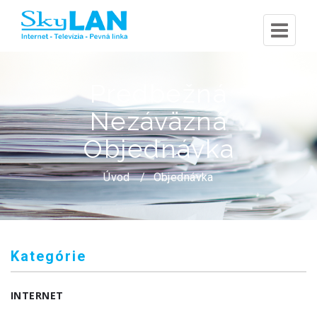
Predbežná
Nezáväzná
Objednávka
Úvod
Objednávka
Kategórie
INTERNET