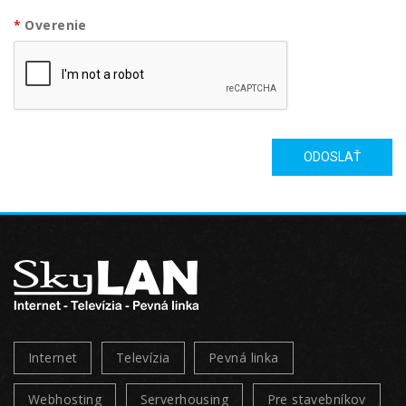
Overenie
ODOSLAŤ
Internet
Televízia
Pevná linka
Webhosting
Serverhousing
Pre stavebníkov