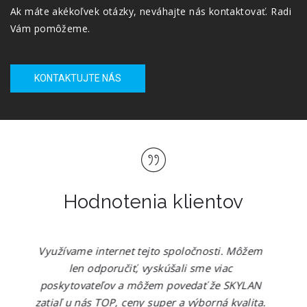
Ak máte akékoľvek otázky, neváhajte nás kontaktovať. Radi
Vám pomôžeme.
KONTAKTUJTE NÁS
Hodnotenia klientov
sti. Môžem
Mame internet a telku od SKYLANU, 
viac
povedať že zatiaľ sme maximálne spok
že SKYLAN
Majú rýchle a bezproblémové pripojeni
ná kvalita.
široká ponuka, super archív.