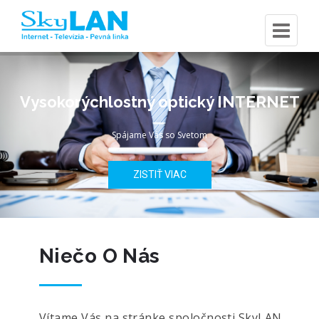
Vysokorýchlostný optický INTERNET
Spájame Vás so Svetom
ZISTIŤ VIAC
Niečo O Nás
Vítame Vás na stránke spoločnosti SkyLAN