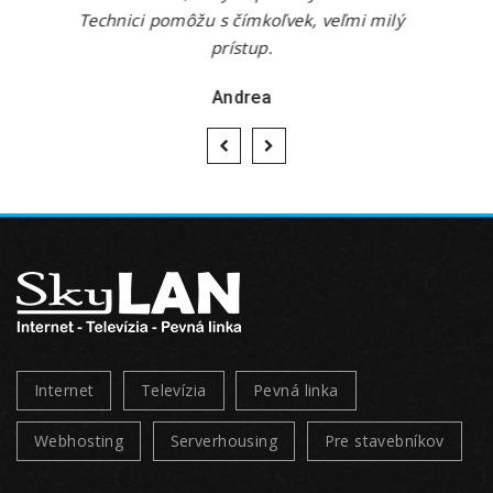
ľmi milý
Jozef
Internet
Televízia
Pevná linka
Webhosting
Serverhousing
Pre stavebníkov