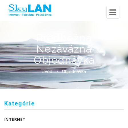
Predbežná
Nezáväzná
Objednávka
Úvod
Objednávka
Kategórie
INTERNET