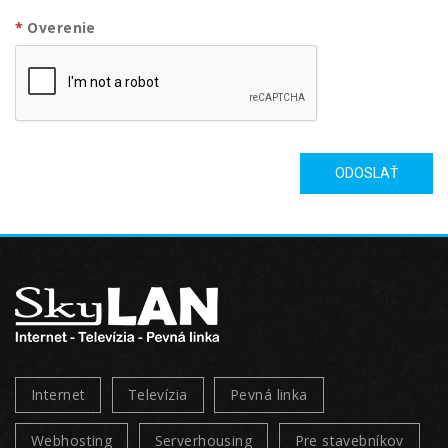
Overenie
ODOSLAŤ
Internet
Televízia
Pevná linka
Webhosting
Serverhousing
Pre stavebníkov